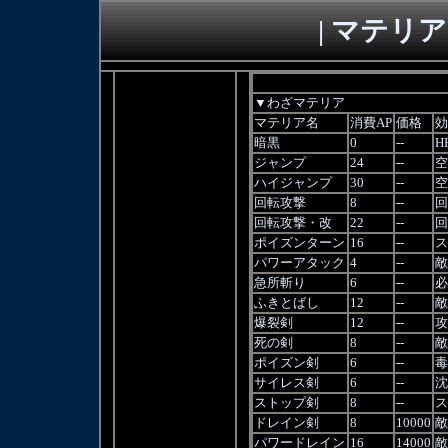
| マテリ
▼わざマテリア
マテリア名
消費AP
価格
効
暗黒
0
--
H
ジャンプ
24
--
空
ハイジャンプ
30
--
空
回転攻撃
8
--
回
回転攻撃・改
22
--
回
ポイズンターン
16
--
ス
パワーアタック
4
--
敵
急所斬り
6
--
必
ふきとばし
12
--
敵
爆裂剣
12
--
攻
死の剣
8
--
敵
ポイズン剣
6
--
毒
サイレス剣
6
--
沈
ストップ剣
8
--
ス
ドレイン剣
8
10000
敵
パワードレイン
16
14000
敵