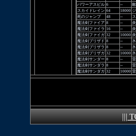
パワーアスピル
6
--
敵
スカイドレイン
64
18000
ジ
死のジャンプ
48
--
ス
魔法剣ファイア
8
--
炎
魔法剣ファイラ
16
--
炎
魔法剣ファイガ
32
10000
炎
魔法剣ブリザド
8
--
氷
魔法剣ブリザラ
8
--
氷
魔法剣ブリザガ
32
10000
氷
魔法剣サンダー
8
--
雷
魔法剣サンダラ
8
--
雷
魔法剣サンダガ
32
10000
雷
||| 