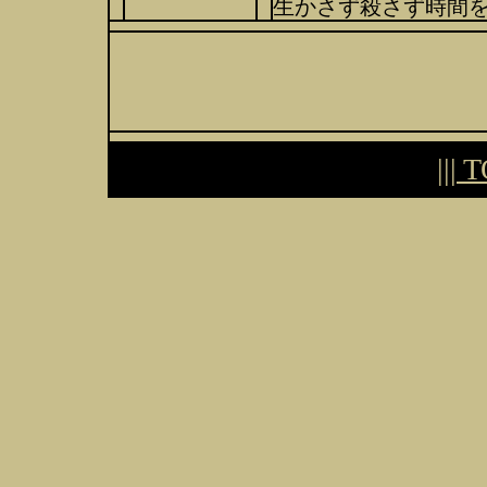
生かさず殺さず時間
||| 