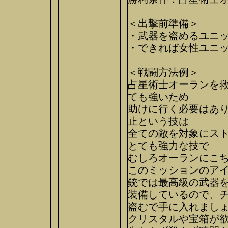
＜出撃前準備＞
・武器を盗めるユニ
・できれば女性ユニ
＜戦闘方法例＞
占星術士オーランを
ても強いため
助けに行く必要はあ
止という技は
全ての敵を対象にス
とても強力な技で
むしろオーランにこ
このミッションのア
銃では最高級の武器
装備しているので、
盗むで手に入れまし
クリスタルや宝箱が