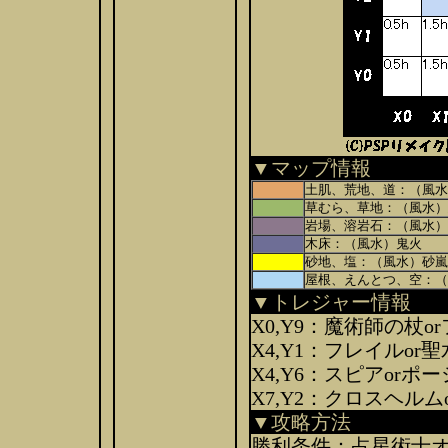
▼マップ情報
土肌、荒地、道：（風水
草むら、草地：（風水）
岩場、溶岩石：（風水）
木床：（風水）鬼火
砂地、塩：（風水）砂嵐
屋根、えんとつ、空：（
▼トレジャー情報
X0,Y9：魔術師の杖
X4,Y1：フレイルor聖
X4,Y6：スピアorポ
X7,Y2：クロスヘル
▼攻略方法
勝利条件：占星術士