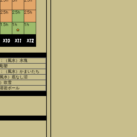
：（風水）水塊
彫塑
：（風水）かまいたち
風水）底なし沼
）吹雪
溶岩ボール