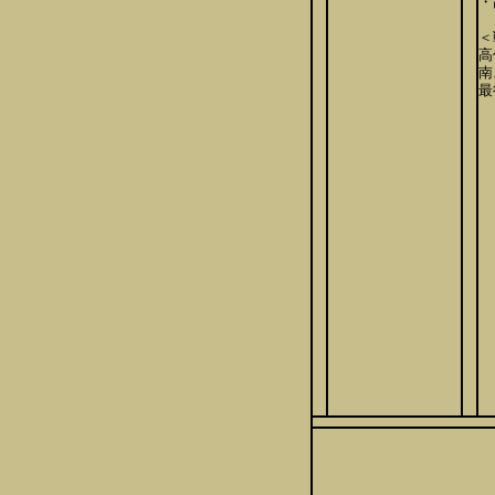
・
＜
高
南
最