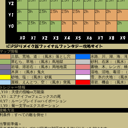
マップ情報
土肌、荒地、道：（風水）落とし穴
水路、川、湖、海、滝
草むら、草地：（風水）蔦地獄
砂利、石床：（風水）
岩場、溶岩石：（風水）局地地震
書物、木、レンガ、橋
木床：（風水）鬼火
湿地、沼地、毒沼：（
砂地、塩：（風水）砂嵐
雪、氷の大地：（風水
屋根、えんとつ、空：（風水）突風
溶岩、機会：（風水）
トレジャー情報
0,Y10：天使の指輪or万能薬
3,Y3：エアナイフorフェニックスの尾
10,Y7：ルーンブレイドorハイポーション
11,Y0：菊一文字orエクスポーション
攻略方法
利条件：すべての敵を倒せ！
出撃前準備＞