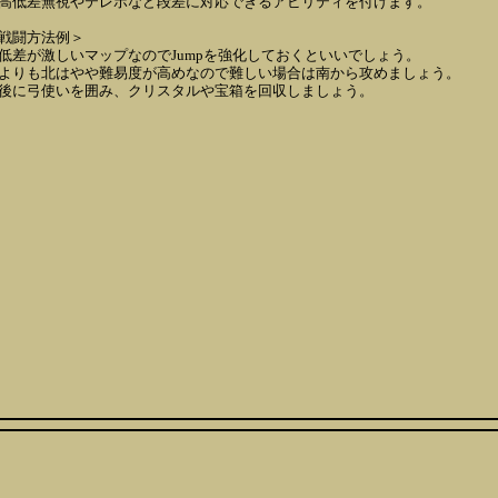
高低差無視やテレポなど段差に対応できるアビリティを付けます。
戦闘方法例＞
低差が激しいマップなのでJumpを強化しておくといいでしょう。
よりも北はやや難易度が高めなので難しい場合は南から攻めましょう。
後に弓使いを囲み、クリスタルや宝箱を回収しましょう。