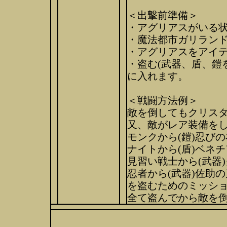
＜出撃前準備＞
・アグリアスがいる
・魔法都市ガリラン
・アグリアスをアイ
・盗む(武器、盾、鎧
に入れます。
＜戦闘方法例＞
敵を倒してもクリス
又、敵がレア装備を
モンクから(鎧)忍びの
ナイトから(盾)ベネ
見習い戦士から(武器
忍者から(武器)佐助の
を盗むためのミッシ
全て盗んでから敵を